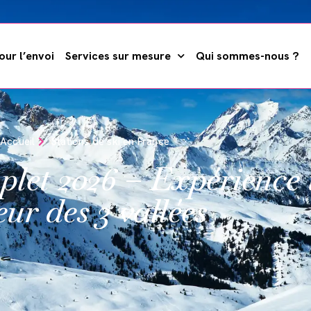
ur l’envoi
Services sur mesure
Qui sommes-nous ?
Accueil
Stations de ski en France
plet 2026 – Expérience
eur des 3 vallées