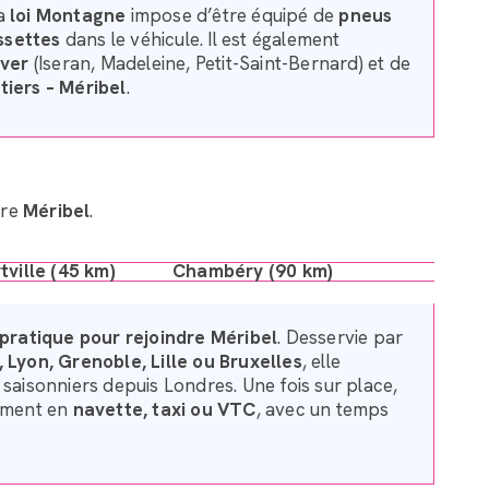
la
loi Montagne
impose d’être équipé de
pneus
ssettes
dans le véhicule. Il est également
iver
(Iseran, Madeleine, Petit-Saint-Bernard) et de
tiers – Méribel
.
dre
Méribel
.
tville (45 km)
Chambéry (90 km)
s pratique pour rejoindre Méribel
. Desservie par
, Lyon, Grenoble, Lille ou Bruxelles
, elle
 saisonniers depuis Londres. Une fois sur place,
lement en
navette, taxi ou VTC
, avec un temps