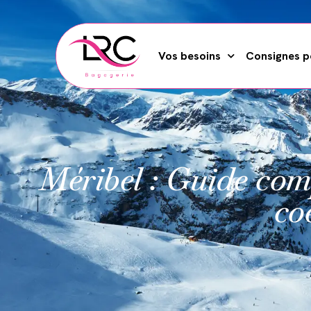
Vos besoins
Consignes po
Méribel : Guide com
co