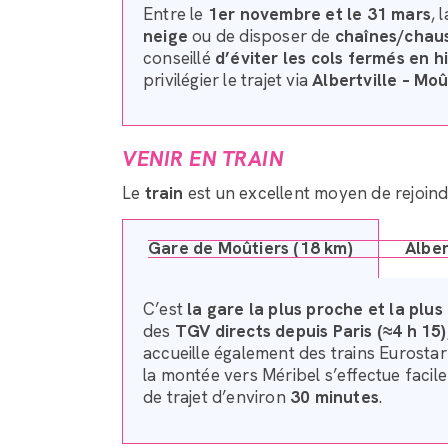
Entre le
1er novembre et le 31 mars
, 
neige
ou de disposer de
chaînes/chau
conseillé
d’éviter les cols fermés en h
privilégier le trajet via
Albertville – Moû
VENIR EN TRAIN
Le
train
est un excellent moyen de rejoin
Gare de Moûtiers (18 km)
Alber
C’est
la gare la plus proche et la plu
des
TGV directs depuis Paris (≈4 h 15)
accueille également des trains Eurostar
la montée vers Méribel s’effectue faci
de trajet d’environ
30 minutes
.