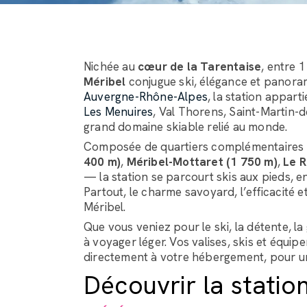
Nichée au
cœur de la Tarentaise
, entre 
Méribel
conjugue ski, élégance et panoram
Auvergne-Rhône-Alpes
, la station appar
Les Menuires
, Val Thorens, Saint-Martin-de
grand domaine skiable relié au monde.
Composée de quartiers complémentaire
400 m)
,
Méribel-Mottaret (1 750 m)
,
Le R
— la station se parcourt skis aux pieds, 
Partout, le charme savoyard, l’efficacité e
Méribel.
Que vous veniez pour le ski, la détente, l
à voyager léger. Vos valises, skis et équip
directement à votre hébergement, pour un
Découvrir la statio