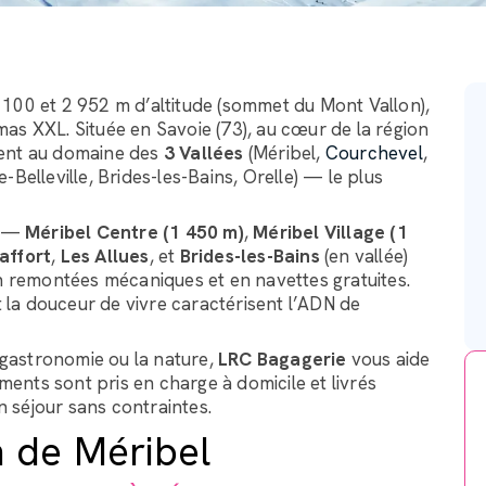
1 100 et 2 952 m d’altitude (sommet du Mont Vallon),
as XXL. Située en Savoie (73), au cœur de la région
tient au domaine des
3 Vallées
(Méribel,
Courchevel
,
-Belleville, Brides-les-Bains, Orelle) — le plus
s —
Méribel Centre (1 450 m)
,
Méribel Village (1
affort
,
Les Allues
, et
Brides-les-Bains
(en vallée)
en remontées mécaniques et en navettes gratuites.
t la douceur de vivre caractérisent l’ADN de
a gastronomie ou la nature,
LRC Bagagerie
vous aide
ements sont pris en charge à domicile et livrés
 séjour sans contraintes.
n de Méribel