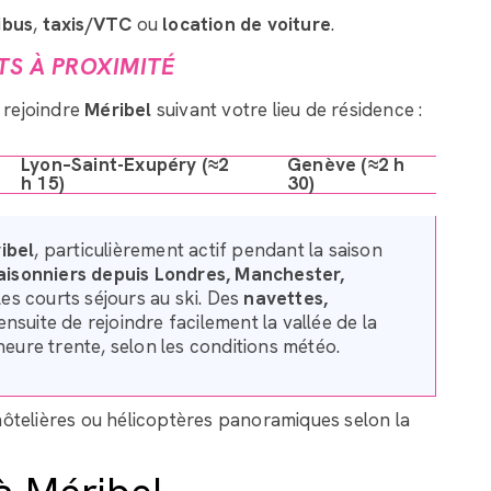
ibus
,
taxis/VTC
ou
location de voiture
.
TS À PROXIMITÉ
 rejoindre
Méribel
suivant votre lieu de résidence :
Lyon–Saint-Exupéry (≈2
Genève (≈2 h
h 15)
30)
ibel
, particulièrement actif pendant la saison
saisonniers depuis Londres, Manchester,
les courts séjours au ski. Des
navettes,
suite de rejoindre facilement la vallée de la
heure trente, selon les conditions météo.
hôtelières ou hélicoptères panoramiques selon la