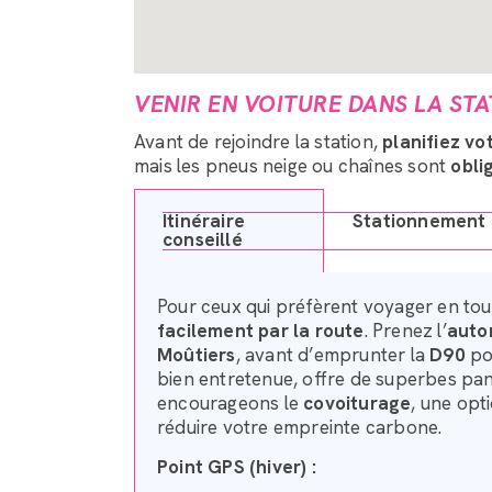
VENIR EN VOITURE DANS LA STA
Avant de rejoindre la station,
planifiez vo
mais les pneus neige ou chaînes sont
obli
Itinéraire
Stationnement
conseillé
Pour ceux qui préfèrent voyager en to
facilement par la route
. Prenez l’
auto
Moûtiers
, avant d’emprunter la
D90
pou
bien entretenue, offre de superbes pan
encourageons le
covoiturage
, une opt
réduire votre empreinte carbone.
Point GPS (hiver) :