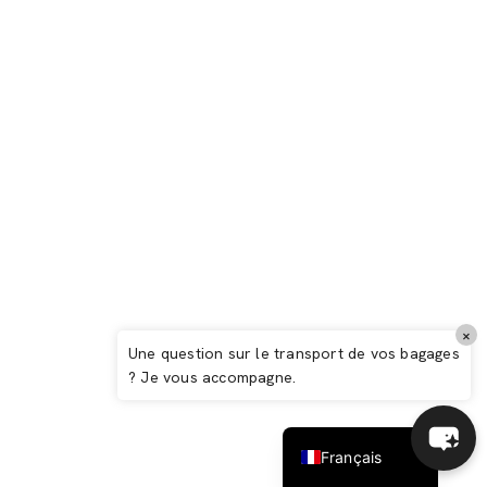
Italiano
×
Español
Une question sur le transport de vos bagages
? Je vous accompagne.
Deutsch
Biarritz : Guide complet 2026 – L’élégance
basque entre océan, surf et art de vivre
English (UK)
Français