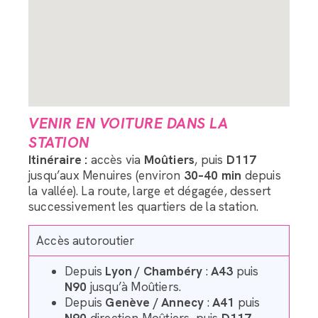
VENIR EN VOITURE DANS LA
STATION
Assistant LRC Bagagerie
Itinéraire :
accès via
Moûtiers
, puis
D117
jusqu’aux Menuires (environ
30–40 min
depuis
la vallée). La route, large et dégagée, dessert
Bonjour, comment puis-je vous accompagner dans
successivement les quartiers de la station.
l’organisation du transport de vos bagages ?
Accès autoroutier
Depuis
Lyon / Chambéry
:
A43
puis
N90
jusqu’à Moûtiers.
Depuis
Genève / Annecy
:
A41
puis