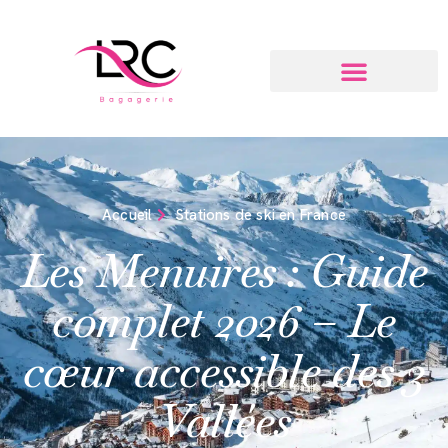
Accueil
Stations de ski en France
Les Menuires : Guide
complet 2026 – Le
cœur accessible des 3
Vallées