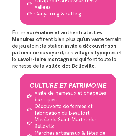
Parapente au-dessus des 3
Vallées
Canyoning & rafting
Entre
adrénaline et authenticité
,
Les
Menuires
offrent bien plus qu’un vaste terrain
de jeu alpin : la station invite à
découvrir son
patrimoine savoyard
, ses
villages typiques
et
le
savoir-faire montagnard
qui font toute la
richesse de la
vallée des Belleville
.
CULTURE ET PATRIMOINE
Visite de hameaux et chapelles
baroques
Découverte de fermes et
fabrication du Beaufort
Musée de Saint-Martin-de-
Belleville
Marchés artisanaux & fêtes de