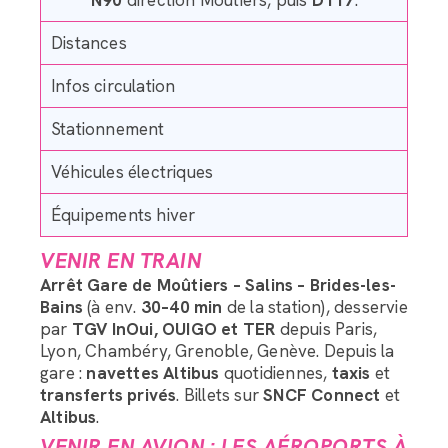
N90
direction Moûtiers, puis
D117
.
Distances
Infos circulation
Stationnement
Véhicules électriques
Équipements hiver
VENIR EN TRAIN
Arrêt Gare de Moûtiers – Salins – Brides-les-
Bains
(à env.
30–40 min
de la station), desservie
par
TGV InOui, OUIGO et TER
depuis Paris,
Lyon, Chambéry, Grenoble, Genève. Depuis la
gare :
navettes Altibus
quotidiennes,
taxis
et
transferts privés
. Billets sur
SNCF Connect
et
Altibus
.
VENIR EN AVION : LES AÉROPORTS À