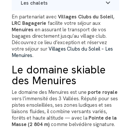
Les chalets
ChatGPT a dit :
En partenariat avec
Villages Clubs du Soleil
,
LRC Bagagerie
facilite votre séjour aux
Menuires
en assurant le transport de vos
bagages directement jusqu’au village club.
Découvrez ce lieu d’exception et réservez
votre séjour sur
Villages Clubs du Soleil – Les
Menuires
.
Le domaine skiable
des Menuires
Le domaine des Menuires est une
porte royale
vers l’immensité des 3 Vallées. Réputé pour ses
pistes ensoleillées, ses zones ludiques et ses
liaisons fluides, il combine versants variés,
forêts et haute altitude — avec la
Pointe de la
Masse (2 804 m)
comme belvédère signature.