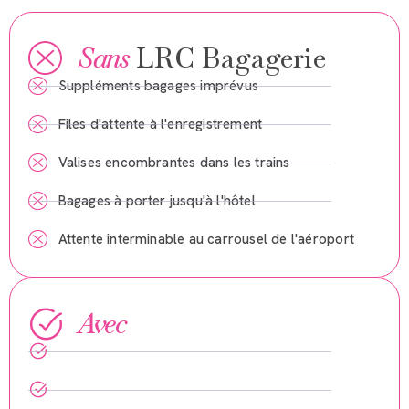
Sans
LRC Bagagerie
Suppléments bagages imprévus
Files d'attente à l'enregistrement
Assistant LRC Bagagerie
Valises encombrantes dans les trains
Bagages à porter jusqu'à l'hôtel
Bonjour, comment puis-je vous accompagner dans
l’organisation du transport de vos bagages ?
Attente interminable au carrousel de l'aéroport
Avec
LRC Bagagerie
Vos bagages sont pris en charge
Transport porte-à-porte depuis chez vous