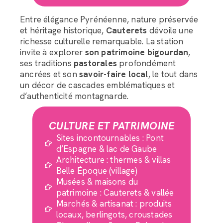
Entre élégance Pyrénéenne, nature préservée
et héritage historique,
Cauterets
dévoile une
richesse culturelle remarquable. La station
invite à explorer
son patrimoine bigourdan
,
ses traditions
pastorales
profondément
ancrées et son
savoir-faire local
, le tout dans
un décor de cascades emblématiques et
d’authenticité montagnarde.
CULTURE ET PATRIMOINE
Sites incontournables : Pont
d’Espagne & lac de Gaube
Architecture : thermes & villas
Belle Époque (village)
Musées & maisons du
patrimoine : Cauterets & vallée
Marchés & artisanat : produits
locaux, berlingots, croustades