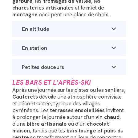
garbure
, les
fromages de vallée
, les
charcuteries artisanales
et le
miel de
montagne
occupent une place de choix.
En altitude
En station
Petites douceurs
LES BARS ET L’APRÈS-SKI
Après une journée sur les pistes ou les sentiers,
Cauterets
dévoile une atmosphère conviviale
et décontractée, typique des villages
pyrénéens. Les
terrasses ensoleillées
invitent
à prolonger la journée autour d’un
vin chaud
,
d’une
bière artisanale
ou d’un
chocolat
maison
, tandis que les
bars lounge et pubs du
centre
se transforment en lieux de rencontre