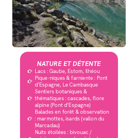
NATURE ET DÉTENTE
Lacs : Gaube, Estom, Ilhéou
Pique-niques & farniente : Pont
d’Espagne, Le Cambasque
Sentiers botaniques &
thématiques : cascades, flore
alpine (Pont d’Espagne)
Balades en forêt & observation
: marmottes, isards (vallon du
Marcadau)
Nuits étoilées : bivouac /