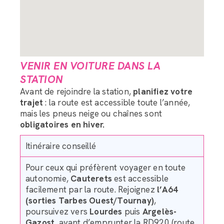
VENIR EN VOITURE DANS LA
STATION
Avant de rejoindre la station,
planifiez votre
trajet
: la route est accessible toute l’année,
Assistant LRC Bagagerie
mais les pneus neige ou chaînes sont
obligatoires en hiver.
Bonjour, comment puis-je vous accompagner dans
Itinéraire conseillé
l’organisation du transport de vos bagages ?
Pour ceux qui préfèrent voyager en toute
autonomie,
Cauterets
est accessible
facilement par la route. Rejoignez
l’A64
(sorties Tarbes Ouest/Tournay)
,
poursuivez vers
Lourdes
puis
Argelès-
Gazost
, avant d’emprunter la RD920 (route