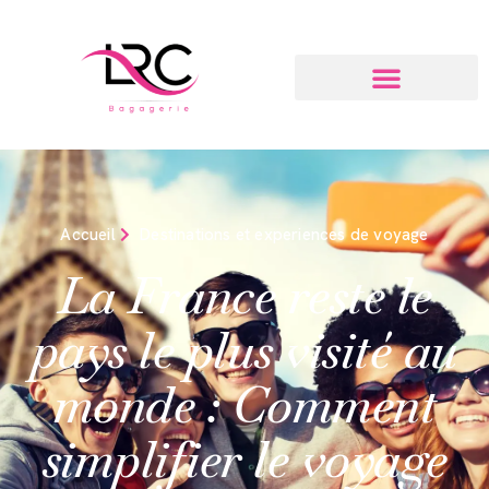
Accueil
Destinations et experiences de voyage
La France reste le
pays le plus visité au
monde : Comment
simplifier le voyage