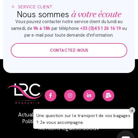
SERVICE CLIENT
à votre écoute
Nous sommes
Vous pouvez contacter notre service client du lundi au
samedi, de
9h à 18h
par téléphone
+33 (0)4 51 26 16 19
ou
par e-mail pour toute demande d’information.
CONTACTEZ-NOUS
Italiano
×
Actualités
Annuaire office de tourisme
F.A.Q
Español
Une question sur le transport de vos bagages
Politique de confidentialité
Politique RSE
? Je vous accompagne.
Deutsch
Mentions légales
CGU
CGV
English (UK)