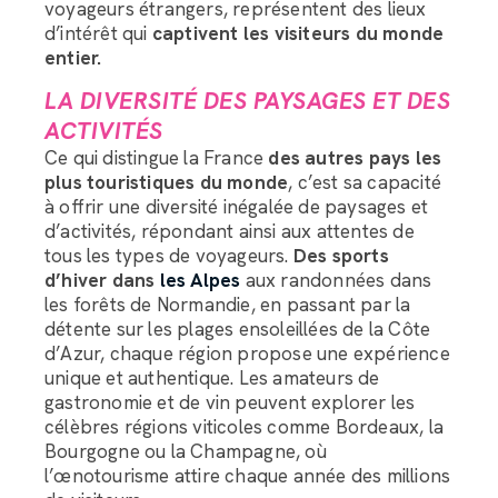
voyageurs étrangers, représentent des lieux
d’intérêt qui
captivent les visiteurs du monde
entier.
LA DIVERSITÉ DES PAYSAGES ET DES
ACTIVITÉS
Ce qui distingue la France
des autres pays les
plus touristiques du monde
, c’est sa capacité
à offrir une diversité inégalée de paysages et
d’activités, répondant ainsi aux attentes de
tous les types de voyageurs.
Des sports
d’hiver dans
les Alpes
aux randonnées dans
les forêts de Normandie, en passant par la
détente sur les plages ensoleillées de la Côte
Assistant LRC Bagagerie
d’Azur, chaque région propose une expérience
unique et authentique. Les amateurs de
gastronomie et de vin peuvent explorer les
Bonjour, comment puis-je vous accompagner dans
célèbres régions viticoles comme Bordeaux, la
l’organisation du transport de vos bagages ?
Bourgogne ou la Champagne, où
l’œnotourisme attire chaque année des millions