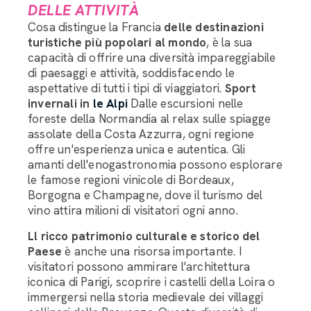
DELLE ATTIVITÀ
Cosa distingue la Francia
delle destinazioni
turistiche più popolari al mondo
, è la sua
capacità di offrire una diversità impareggiabile
di paesaggi e attività, soddisfacendo le
aspettative di tutti i tipi di viaggiatori.
Sport
invernali in
le Alpi
Dalle escursioni nelle
foreste della Normandia al relax sulle spiagge
assolate della Costa Azzurra, ogni regione
offre un'esperienza unica e autentica. Gli
amanti dell'enogastronomia possono esplorare
Assistente Bagaglieri LRC
le famose regioni vinicole di Bordeaux,
Borgogna e Champagne, dove il turismo del
vino attira milioni di visitatori ogni anno.
Buongiorno, come posso aiutarvi nell'organizzazione
del trasporto dei vostri bagagli?
L
l ricco patrimonio culturale e storico del
Paese
è anche una risorsa importante. I
visitatori possono ammirare l'architettura
iconica di Parigi, scoprire i castelli della Loira o
immergersi nella storia medievale dei villaggi