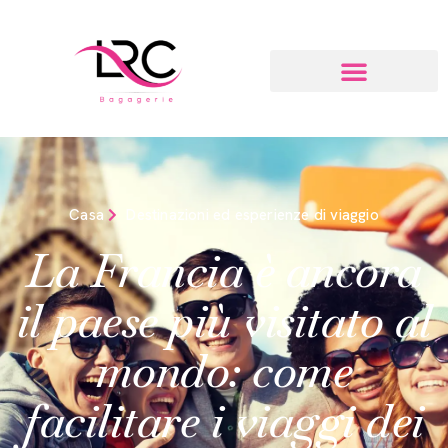
Casa
Destinazioni ed esperienze di viaggio
La Francia è ancora
il paese più visitato al
mondo: come
facilitare i viaggi dei