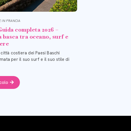
 IN FRANCIA
 Guida completa 2026 –
a basca tra oceano, surf e
Assistente Bagaglieri LRC
vere
 città costiera dei Paesi Baschi
mata per il suo surf e il suo stile di
Buongiorno, come posso aiutarvi
nell'organizzazione del trasporto dei
vostri bagagli?
icolo
Calcola il prezzo del mio trasporto