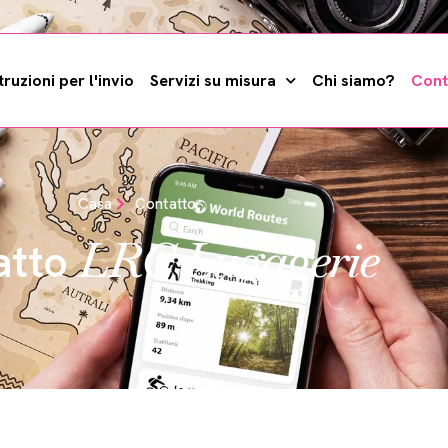
truzioni per l'invio
Servizi su misura
Chi siamo?
Cont
Casa
Contatto
LRC Lugagerie
atto