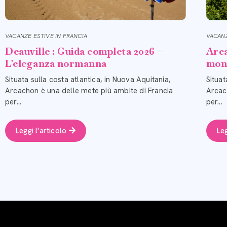
VACANZE ESTIVE IN FRANCIA
VACANZ
Deauville : Guida completa 2026 –
Arca
L'eleganza normanna
mon
Situata sulla costa atlantica, in Nuova Aquitania,
Situat
Arcachon è una delle mete più ambite di Francia
Arcac
per...
per...
Leggi l'articolo
Leg