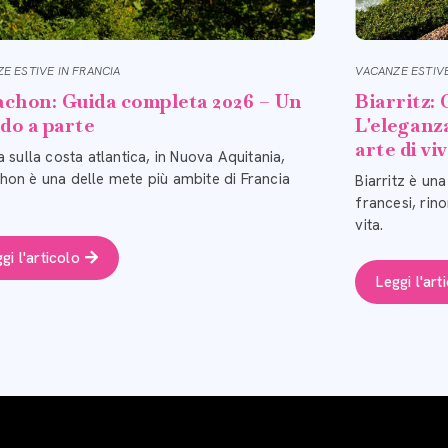
E ESTIVE IN FRANCIA
VACANZE ESTIVE
chon: Guida completa 2026 – Un
Biarritz:
do a parte
L'eleganz
arte di vi
a sulla costa atlantica, in Nuova Aquitania,
hon è una delle mete più ambite di Francia
Biarritz è una
francesi, rino
vita.
gi l'articolo
Leggi l'art