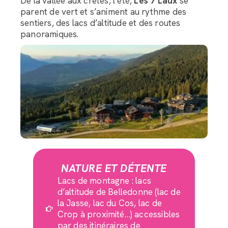
De la vallée aux crêtes, l’été,
Les 7 Laux
se
parent de vert et s’animent au rythme des
sentiers, des lacs d’altitude et des routes
panoramiques.
NATURE ET DÉTENTE
Lacs de montagne : lacs
d’altitude de Belledonne (lac de
la Jasse, lac du Cos, lac de
Crop à proximité…) accessibles
par des itinéraires de