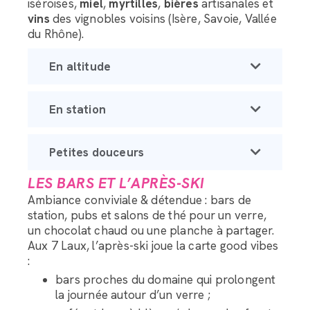
iséroises,
miel
,
myrtilles
,
bières
artisanales et
vins
des vignobles voisins (Isère, Savoie, Vallée
du Rhône).
En altitude
En station
Petites douceurs
LES BARS ET L’APRÈS-SKI
Ambiance conviviale & détendue : bars de
station, pubs et salons de thé pour un verre,
un chocolat chaud ou une planche à partager.
Aux 7 Laux, l’après-ski joue la carte good vibes
:
bars proches du domaine qui prolongent
la journée autour d’un verre ;