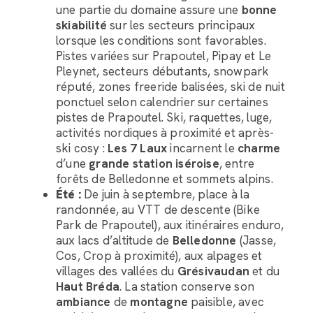
une partie du domaine assure une
bonne
skiabilité
sur les secteurs principaux
lorsque les conditions sont favorables.
Pistes variées sur Prapoutel, Pipay et Le
Pleynet, secteurs débutants, snowpark
réputé, zones freeride balisées, ski de nuit
ponctuel selon calendrier sur certaines
pistes de Prapoutel. Ski, raquettes, luge,
activités nordiques à proximité et après-
ski cosy :
Les 7 Laux
incarnent le
charme
Assistant LRC Bagagerie
d’une
grande station iséroise
, entre
forêts de Belledonne et sommets alpins.
Bonjour, comment puis-je vous accompagner dans
Été :
De juin à septembre, place à la
l’organisation du transport de vos bagages ?
randonnée, au VTT de descente (Bike
Park de Prapoutel), aux itinéraires enduro,
aux lacs d’altitude de
Belledonne
(Jasse,
Cos, Crop à proximité), aux alpages et
villages des vallées du
Grésivaudan
et du
Haut Bréda
. La station conserve son
ambiance
de
montagne
paisible, avec