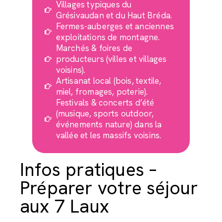
Villages typiques du
Grésivaudan et du Haut Bréda.
Fermes-auberges et anciennes
exploitations de montagne.
Marchés & foires de
producteurs (villes et villages
voisins).
Artisanat local (bois, textile,
miel, fromages, poterie).
Festivals & concerts d’été
(musique, sports outdoor,
événements nature) dans la
vallée et les massifs voisins.
Infos pratiques –
Préparer votre séjour
aux 7 Laux