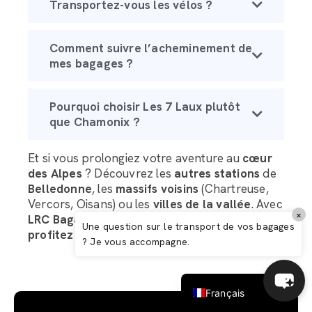
Transportez-vous les vélos ?
Comment suivre l’acheminement de
mes bagages ?
Pourquoi choisir Les 7 Laux plutôt
que Chamonix ?
Et si vous prolongiez votre aventure au
cœur
des Alpes
? Découvrez les
autres stations
de
Belledonne
, les
massifs voisins
(Chartreuse,
Italiano
Vercors, Oisans) ou les
villes de la vallée
. Avec
×
LRC Bagagerie
,
voyagez
l’esprit
léger
et
Español
Une question sur le transport de vos bagages
profitez
pleinement de la montagne !
? Je vous accompagne.
Deutsch
English (UK)
Français