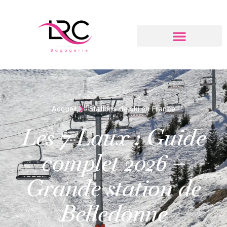
Accueil
Stations de ski en France
Les 7 Laux : Guide
complet 2026 –
Grande station de
Belledonne