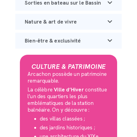
Sorties en bateau sur le Bassin
Nature & art de vivre
Bien-être & exclusivité
CULTURE & PATRIMOINE
Arcachon possède un patrimoine
remarquable.
La célèbre
Ville d’Hiver
constitue
l’un des quartiers les plus
emblématiques de la station
balnéaire. On y découvre :
des villas classées ;
des jardins historiques ;
une architecture du XIXe