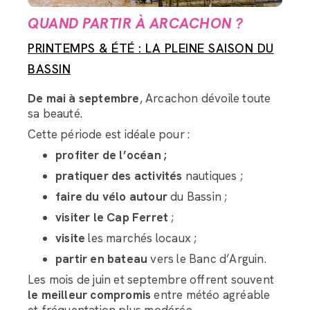
QUAND PARTIR À ARCACHON ?
PRINTEMPS & ÉTÉ : LA PLEINE SAISON DU
BASSIN
De mai à septembre
, Arcachon dévoile toute
sa beauté.
Cette période est idéale pour :
Asistente de equipajes de LRC
profiter de l’océan ;
pratiquer des activités
nautiques ;
Buenos días, ¿en qué puedo ayudarle para organizar el
faire du vélo autour
du Bassin ;
transporte de su equipaje?
visiter le Cap Ferret
;
visite
les marchés locaux ;
partir en bateau
vers le Banc d’Arguin.
Les mois de juin et septembre offrent souvent
le meilleur compromis
entre météo agréable
et fréquentation plus modérée.