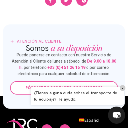
ATENCIÓN AL CLIENTE
a su disposición
Somos
Puede ponerse en contacto con nuestro Servicio de
Atención al Cliente de lunes a sábado, de
De 9.00 a 18.00
h.
por teléfono
+33 (0)4 51 26 16 19
o por correo
electrónico para cualquier solicitud de información.
Italiano
×
PÓNGASE EN CONTACTO CON NOSOTROS
Deutsch
¿Tienes alguna duda sobre el transporte de
tu equipaje? Te ayudo.
English (UK)
Français
Español