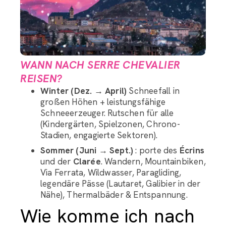
WANN NACH SERRE CHEVALIER
REISEN?
Winter (Dez. → April)
Schneefall in
großen Höhen + leistungsfähige
Schneeerzeuger. Rutschen für alle
(Kindergärten, Spielzonen, Chrono-
Stadien, engagierte Sektoren).
Sommer (Juni → Sept.)
: porte des
Écrins
und der
Clarée
. Wandern, Mountainbiken,
Via Ferrata, Wildwasser, Paragliding,
legendäre Pässe (Lautaret, Galibier in der
Nähe), Thermalbäder & Entspannung.
Wie komme ich nach