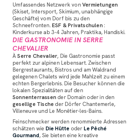
Umfassendes Netzwerk von
Vermietungen
(Skiset, Intersport, Skimium, unabhängige
Geschäfte) vom Dorf bis zu den
Schneefronten.
ESF & Privatschulen
:
Kinderkurse ab 3-4 Jahren, Praktika, Handiski.
DIE GASTRONOMIE IN SERRE
CHEVALIER
À
Serre Chevalier
, Die Gastronomie passt
perfekt zur alpinen Lebensart. Zwischen
Bergrestaurants, Bistros und am Waldrand
gelegenen Chalets wird jede Mahlzeit zu einem
echten Bergerlebnis. Die Besucher können die
lokalen Spezialitäten auf den
Sonnenterrassen
der Domain oder in den
gesellige Tische
der Dörfer Chantemerle,
Villeneuve und Le Monêtier-les-Bains.
Feinschmecker werden renommierte Adressen
schätzen wie
Die Hütte
oder
Le Pêché
Gourmand
, Sie bieten eine kreative