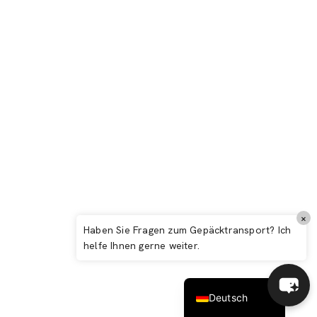
Deauville: Kompletter Reiseführer 2026 –
Normannische Eleganz
Italiano
×
Español
Haben Sie Fragen zum Gepäcktransport? Ich
helfe Ihnen gerne weiter.
English (UK)
Français
Deutsch