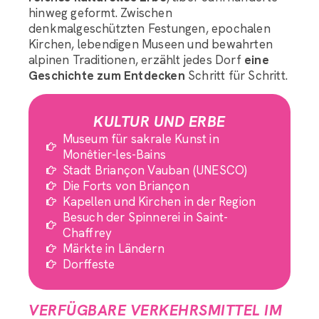
hinweg geformt. Zwischen
denkmalgeschützten Festungen, epochalen
Kirchen, lebendigen Museen und bewahrten
alpinen Traditionen, erzählt jedes Dorf
eine
Geschichte zum Entdecken
Schritt für Schritt.
KULTUR UND ERBE
Museum für sakrale Kunst in
Monêtier-les-Bains
Stadt Briançon Vauban (UNESCO)
Die Forts von Briançon
Kapellen und Kirchen in der Region
Besuch der Spinnerei in Saint-
Chaffrey
Märkte in Ländern
Dorffeste
VERFÜGBARE VERKEHRSMITTEL IM