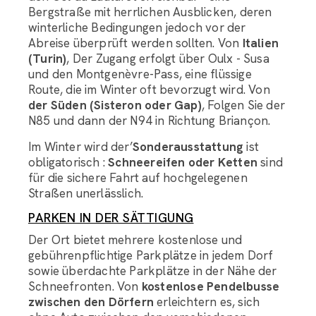
Bergstraße mit herrlichen Ausblicken, deren
winterliche Bedingungen jedoch vor der
Abreise überprüft werden sollten. Von
Italien
(Turin)
, Der Zugang erfolgt über Oulx - Susa
und den Montgenèvre-Pass, eine flüssige
Route, die im Winter oft bevorzugt wird. Von
der Süden (Sisteron oder Gap)
, Folgen Sie der
N85 und dann der N94 in Richtung Briançon.
Im Winter wird der’
Sonderausstattung
ist
Gepäckaufbewahrung Assistant LRC
obligatorisch :
Schneereifen oder Ketten
sind
für die sichere Fahrt auf hochgelegenen
Straßen unerlässlich.
Guten Tag, wie kann ich Ihnen bei der Organisation des
Transports Ihres Gepäcks behilflich sein?
PARKEN IN DER SÄTTIGUNG
Der Ort bietet mehrere kostenlose und
gebührenpflichtige Parkplätze in jedem Dorf
sowie überdachte Parkplätze in der Nähe der
Schneefronten. Von
kostenlose Pendelbusse
zwischen den Dörfern
erleichtern es, sich