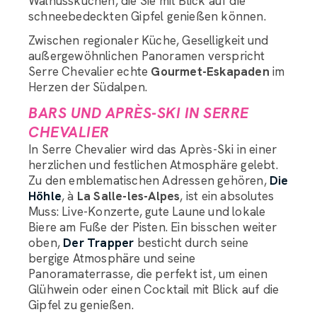
Walnusskuchen, die Sie mit Blick auf die
schneebedeckten Gipfel genießen können.
Zwischen regionaler Küche, Geselligkeit und
außergewöhnlichen Panoramen verspricht
Serre Chevalier echte
Gourmet-Eskapaden
im
Herzen der Südalpen.
BARS UND APRÈS-SKI IN SERRE
CHEVALIER
In Serre Chevalier wird das Après-Ski in einer
herzlichen und festlichen Atmosphäre gelebt.
Zu den emblematischen Adressen gehören,
Die
Höhle
, à
La Salle-les-Alpes
, ist ein absolutes
Muss: Live-Konzerte, gute Laune und lokale
Biere am Fuße der Pisten. Ein bisschen weiter
oben,
Der Trapper
besticht durch seine
bergige Atmosphäre und seine
Panoramaterrasse, die perfekt ist, um einen
Glühwein oder einen Cocktail mit Blick auf die
Gipfel zu genießen.