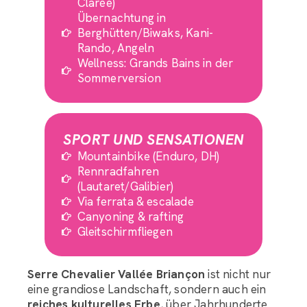
Clarée)
Übernachtung in
Berghütten/Biwaks, Kani-
Rando, Angeln
Wellness: Grands Bains in der
Sommerversion
SPORT UND SENSATIONEN
Mountainbike (Enduro, DH)
Rennradfahren
(Lautaret/Galibier)
Via ferrata & escalade
Canyoning & rafting
Gleitschirmfliegen
Serre Chevalier Vallée Briançon
ist nicht nur
eine grandiose Landschaft, sondern auch ein
reiches kulturelles Erbe
, über Jahrhunderte