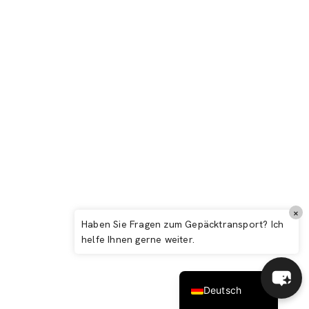
Deauville: Kompletter Reiseführer 2026 –
Normannische Eleganz
Italiano
×
Español
Haben Sie Fragen zum Gepäcktransport? Ich
helfe Ihnen gerne weiter.
English (UK)
Français
Deutsch