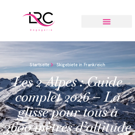
Startseite
Skigebiete in Frankreich
Les 2 Alpes : Guide
complet 2026 – La
glisse pour tous à
3600 mètres d’altitude