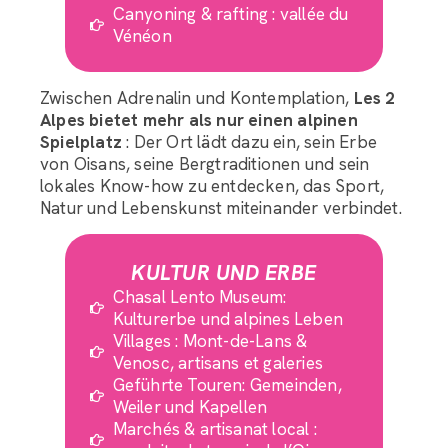
Canyoning & rafting : vallée du
Vénéon
Zwischen Adrenalin und Kontemplation,
Les 2
Alpes bietet mehr als nur einen alpinen
Spielplatz
: Der Ort lädt dazu ein, sein Erbe
von Oisans, seine Bergtraditionen und sein
lokales Know-how zu entdecken, das Sport,
Natur und Lebenskunst miteinander verbindet.
KULTUR UND ERBE
Chasal Lento Museum:
Kulturerbe und alpines Leben
Villages : Mont-de-Lans &
Venosc, artisans et galeries
Geführte Touren: Gemeinden,
Weiler und Kapellen
Marchés & artisanat local :