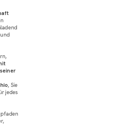
haft
in
inladend
und
rn,
mit
 seiner
hio
, Sie
ür jedes
rgpfaden
r,