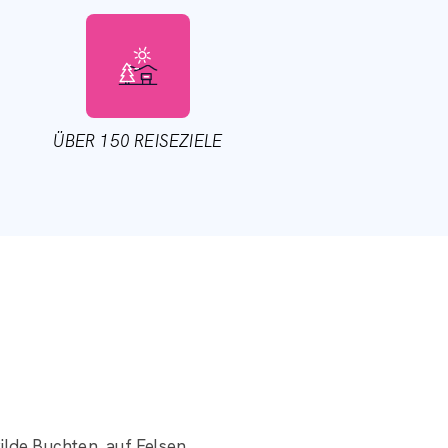
i, L'Île-Rousse, Calvi oder Saint-
en mangelt es nicht. Und dank LRC
re Flossen, Paddles und Anzüge
.
ÜBER 150 REISEZIELE
ilde Buchten, auf Felsen