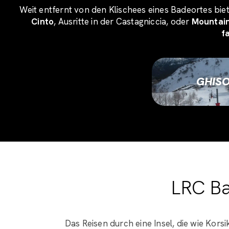
Weit entfernt von den Klischees eines Badeortes bie
Cinto
, Ausritte in der Castagniccia, oder
Mountain
f
GHISO
LRC B
Das Reisen durch eine Insel, die wie Kors