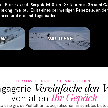
tet Korsika auch
Bergaktivitäten
: Skifahren in
Ghisoni C
biking im Niolu
. Es ist eines der wenigen Reiseziele, an 
ahren und nachmittags baden
.
NI
VAL D'ESE
DER SERVICE, DER IHRE REISEN REVOLUTIONIERT
Vereinfache den 
agagerie
Ihr Gepäck
von allen
ika eine große Vielfalt an topografischen Ensembles bietet