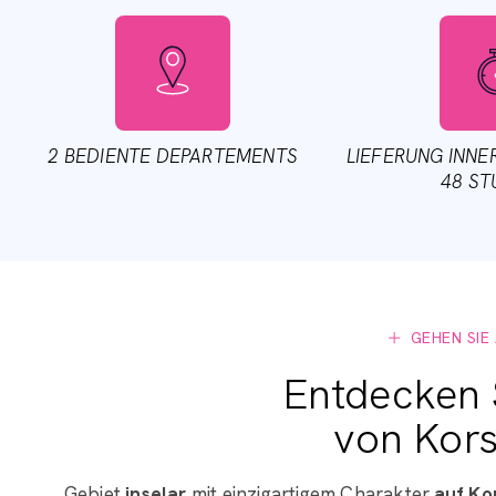
und ihrem türkisfarbenen Wasser. 
Ob Tauchen, Paddeln, Kajakfahren
Bagagerie können Sie mit leic
2 BEDIENTE DEPARTEMENTS
LIEFERUNG INNE
48 S
GEHEN SIE
Entdecken 
von Kor
Gebiet
inselar
mit einzigartigem Charakter,
auf Ko