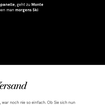
apanelle
, geht zu
Monte
denen man
morgens Ski
Versand
, war noch nie so einfach. Ob Sie sich nun