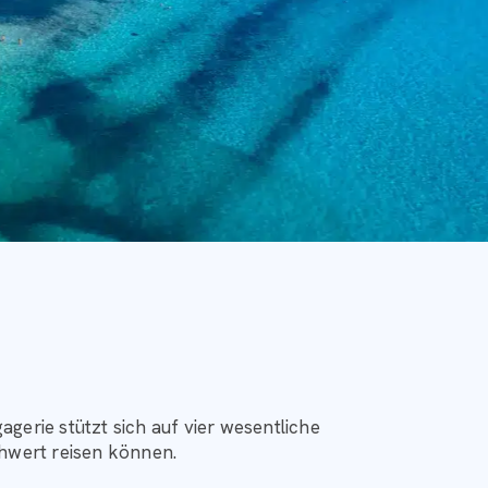
T
ein kristallklares Wasser. Von
agerie stützt sich auf vier wesentliche
nd zu Wassersportabenteuern ein.
hwert reisen können.
o mit ihrer natürlichen Schönheit