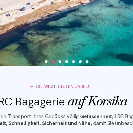
DIE WICHTIGSTEN ZAHLEN
auf Korsika
RC Bagagerie
MEER, STRÄNDE & WASSERSPOR
meers, ist berühmt für seine paradiesischen Strände und s
en Transport Ihres Gepäcks völlig
Gelassenheit
, LRC Bag
großen offenen Golfen lädt jeder Strand zum Faulenzen u
it, Schnelligkeit, Sicherheit und Nähe,
damit Sie unbesc
Santa Giulia, Rondinara, Cupabia, Propriano und Bonifaci