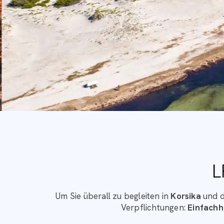
L
Korsika, das Juwel des Mittel
Um Sie überall zu begleiten in
Korsika
und d
versteckten Buchten bis hin zu 
Verpflichtungen:
Einfachhe
Im Süden verführen Palombaggia, 