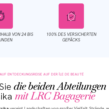
Im Norden bieten die Strände von Ostriconi, Saleccia, Lozar
Florent ein ebenso spektakuläres Panorama.
, Segeln, Bootsausflüge oder Schnorcheln - an Aktivität
htem Gepäck aufbrechen: Ihre Wassersportausrüstung, Ih
warten direkt in Ihrer Unterkunft oder Ihrem Hafen auf Sie
RHALB VON 24 BIS
100% DES VERSICHERTEN
TUNDEN
GEPÄCKS
MEINEN GEPÄCKTRANSPORT BUCHEN
 AUF ENTDECKUNGSREISE AUF DER ÎLE DE BEAUTÉ
die beiden Abteilungen
Sie
mit LRC Bagagerie
sika
rsika
vereint Landschaften von großer Vielfalt: Strände, w