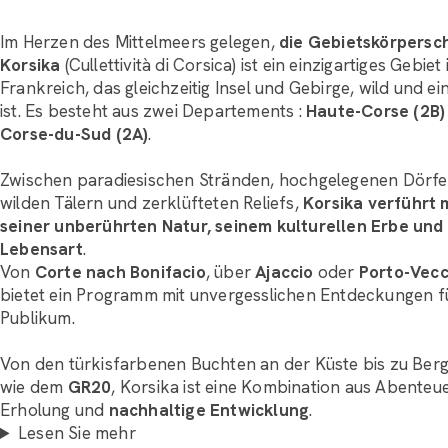
Im Herzen des Mittelmeers gelegen,
die Gebietskörpersc
Korsika
(Cullettività di Corsica) ist ein einzigartiges Gebiet 
Frankreich, das gleichzeitig Insel und Gebirge, wild und e
ist. Es besteht aus zwei Departements :
Haute-Corse (2B)
Corse-du-Sud (2A)
.
Zwischen paradiesischen Stränden, hochgelegenen Dörfe
wilden Tälern und zerklüfteten Reliefs,
Korsika verführt 
seiner unberührten Natur, seinem kulturellen Erbe und
Lebensart
.
Von
Corte nach Bonifacio
, über
Ajaccio
oder
Porto-Vecc
bietet ein Programm mit unvergesslichen Entdeckungen f
Publikum.
Von den türkisfarbenen Buchten an der Küste bis zu Be
wie dem
GR20
, Korsika ist eine Kombination aus Abenteue
Erholung und
nachhaltige Entwicklung
.
Lesen Sie mehr