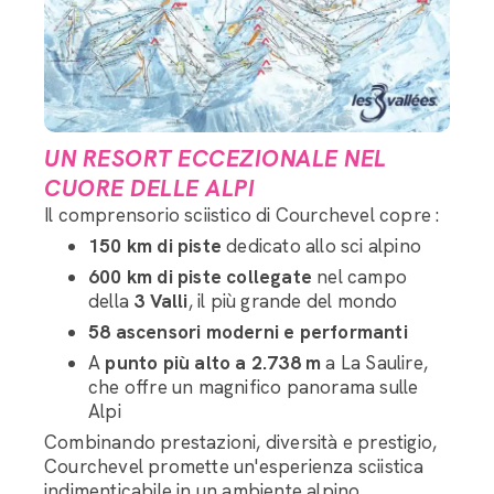
UN RESORT ECCEZIONALE NEL
CUORE DELLE ALPI
Il comprensorio sciistico di Courchevel copre :
150 km di piste
dedicato allo sci alpino
600 km di piste collegate
nel campo
della
3 Valli
, il più grande del mondo
58 ascensori moderni e performanti
A
punto più alto a 2.738 m
a La Saulire,
che offre un magnifico panorama sulle
Alpi
Combinando prestazioni, diversità e prestigio,
Courchevel promette un'esperienza sciistica
indimenticabile in un ambiente alpino