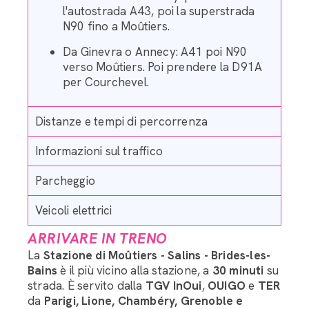
l'autostrada A43, poi la superstrada
N90 fino a Moûtiers.
Da Ginevra o Annecy: A41 poi N90
verso Moûtiers. Poi prendere la D91A
per Courchevel.
Distanze e tempi di percorrenza
Informazioni sul traffico
Parcheggio
Veicoli elettrici
ARRIVARE IN TRENO
La
Stazione di Moûtiers - Salins - Brides-les-
Bains
è il più vicino alla stazione, a
30 minuti
su
strada. È servito dalla
TGV InOui
,
OUIGO
e
TER
da
Parigi, Lione, Chambéry, Grenoble e