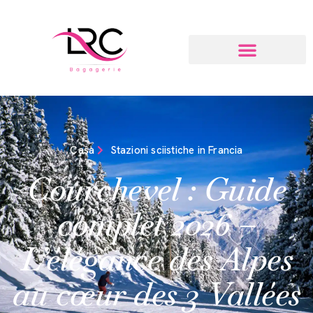
Casa
Stazioni sciistiche in Francia
Courchevel : Guide
complet 2026 –
L’élégance des Alpes
au cœur des 3 Vallées