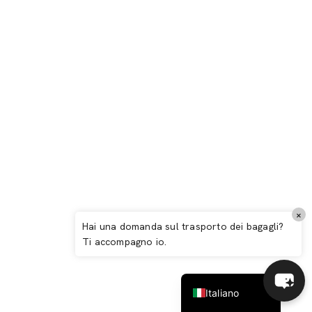
Español
×
Arcachon: Guida completa 2026 – Un
Deutsch
Hai una domanda sul trasporto dei bagagli?
mondo a parte
Ti accompagno io.
English (UK)
Français
Italiano