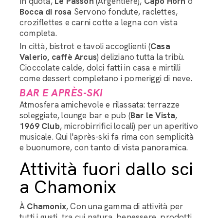
In quota,
Le Passon
(Argentière),
Capo Horn
o
Bocca di rosa
Servono fondute, raclettes,
croziflettes e carni cotte a legna con vista
completa.
In città, bistrot e tavoli accoglienti (
Casa
Valerio, caffè Arcus
) deliziano tutta la tribù.
Cioccolate calde, dolci fatti in casa e mirtilli
come dessert completano i pomeriggi di neve.
BAR E APRÈS-SKI
Atmosfera amichevole e rilassata: terrazze
soleggiate, lounge bar e pub (
Bar le Vista
,
1969 Club
, microbirrifici locali) per un aperitivo
musicale. Qui l'après-ski fa rima con semplicità
e buonumore, con tanto di vista panoramica.
Attività fuori dallo sci
a Chamonix
À
Chamonix
, Con una gamma di attività per
tutti i gusti, tra cui natura, benessere, prodotti