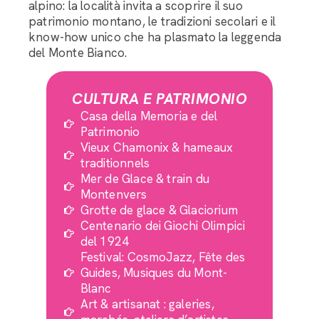
alpino: la località invita a scoprire il suo
patrimonio montano, le tradizioni secolari e il
know-how unico che ha plasmato la leggenda
del Monte Bianco.
CULTURA E PATRIMONIO
Casa della Memoria e del
Patrimonio
Vieux Chamonix & hameaux
traditionnels
Mer de Glace & train du
Montenvers
Grotte de glace & Glaciorium
Centenario dei Giochi Olimpici
del 1924
Festival: CosmoJazz, Fête des
Guides, Musiques du Mont-
Blanc
Art & artisanat : galeries,