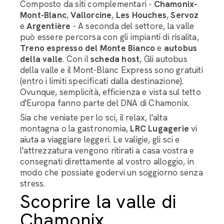
Composto da siti complementari -
Chamonix-
Mont-Blanc
,
Vallorcine
,
Les Houches
,
Servoz
e
Argentière
- A seconda del settore, la valle
può essere percorsa con gli impianti di risalita,
Treno espresso del Monte Bianco
e
autobus
della valle
. Con il
scheda host
, Gli autobus
della valle e il Mont-Blanc Express sono gratuiti
(entro i limiti specificati dalla destinazione).
Ovunque, semplicità, efficienza e vista sul tetto
d'Europa fanno parte del DNA di Chamonix.
Sia che veniate per lo sci, il relax, l'alta
montagna o la gastronomia,
LRC Lugagerie
vi
aiuta a viaggiare leggeri. Le valigie, gli sci e
l'attrezzatura vengono ritirati a casa vostra e
consegnati direttamente al vostro alloggio, in
modo che possiate godervi un soggiorno senza
stress.
Scoprire la valle di
Chamonix