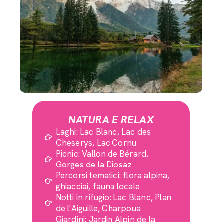
NATURA E RELAX
Laghi: Lac Blanc, Lac des
Cheserys, Lac Cornu
Picnic: Vallon de Bérard,
Gorges de la Diosaz
Percorsi tematici: flora alpina,
ghiacciai, fauna locale
Notti in rifugio: Lac Blanc, Plan
de l'Aiguille, Charpoua
Giardini: Jardin Alpin de la