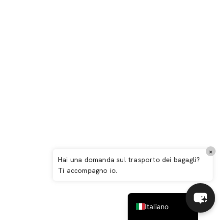
Español
×
Deutsch
Hai una domanda sul trasporto dei bagagli?
Ti accompagno io.
English (UK)
Français
Deauville : Guida completa 2026 –
Italiano
L'eleganza normanna