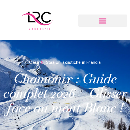
Casa
Stazioni sciistiche in Francia
Chamonix : Guide
complet 2026 – Glisser
face au mont Blanc !