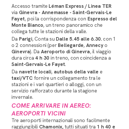
Accesso tramite
Léman Express / Linea TER
via
Ginevra - Annemasse - Saint-Gervais-Le
Fayet
, poi la corrispondenza con
Espresso del
Monte Bianco
, un treno panoramico che
collega tutte le stazioni della valle.
Da
Parigi
, Conta su
Dalle 5.45 alle 6.30.
con 1
o 2 connessioni (per
Bellegarde
,
Annecy
o
Ginevra
). Da
Aeroporto di Ginevra
, il viaggio
dura circa
4 h 30
in treno, con coincidenza a
Saint-Gervais-Le Fayet
.
Da
navette locali
,
autobus della valle
e
taxi/VTC
fornire un collegamento tra le
stazioni e i vari quartieri o alloggi, con un
servizio rafforzato durante la stagione
invernale.
COME ARRIVARE IN AEREO:
AEROPORTI VICINI
Tre aeroporti internazionali sono facilmente
raggiungibili
Chamonix,
tutti situati tra
1 h 40 e