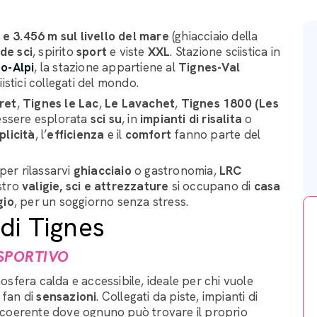
 e 3.456 m sul livello del mare
(ghiacciaio della
de sci
, spirito
sport
e viste
XXL
. Stazione sciistica in
o-Alpi
, la stazione appartiene al
Tignes-Val
istici collegati del mondo.
ret
,
Tignes le Lac
,
Le Lavachet
,
Tignes 1800 (Les
 essere esplorata
sci su
, in
impianti di risalita
o
licità
, l’
efficienza
e il
comfort
fanno parte del
 per rilassarvi
ghiacciaio
o gastronomia,
LRC
ostro
valigie, sci e attrezzature
si occupano di
casa
gio
, per un soggiorno senza stress.
 di Tignes
 SPORTIVO
osfera calda e accessibile, ideale per chi vuole
 fan di
sensazioni
. Collegati da piste, impianti di
eme coerente dove ognuno può trovare il proprio