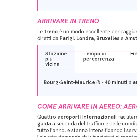
ARRIVARE IN TRENO
Le
treno
è un modo eccellente per raggi
diretti da
Parigi
,
Londra
,
Bruxelles
e
Ams
Stazione
Tempo di
Fr
più
percorrenza
vicina
Bourg-Saint-Maurice
(à ~
40 minuti
a
a
COME ARRIVARE IN AEREO: AERO
Quattro
aeroporti internazionali
facilita
guida
a seconda del traffico e delle condi
tutto l'anno, e stanno intensificando i ser
l'elevata domanda dei viaggiatori di monta