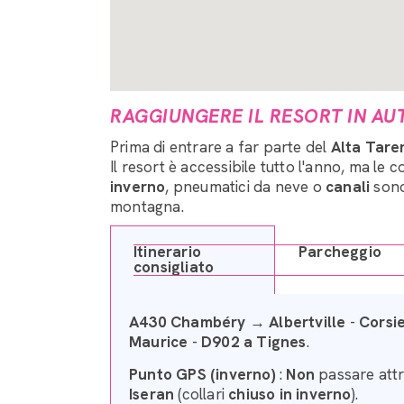
RAGGIUNGERE IL RESORT IN AU
Prima di entrare a far parte del
Alta Tare
Il resort è accessibile tutto l'anno, ma le 
inverno
, pneumatici da neve o
canali
sono 
montagna.
Itinerario
Parcheggio
consigliato
A430 Chambéry → Albertville
-
Corsie
Maurice
-
D902 a Tignes
.
Punto GPS (inverno)
:
Non
passare attr
Iseran
(collari
chiuso in inverno
).