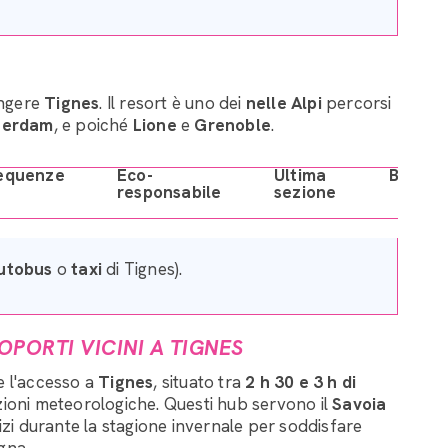
ungere
Tignes
. Il resort è uno dei
nelle Alpi
percorsi
terdam
, e poiché
Lione
e
Grenoble
.
equenze
Eco-
Ultima
Bigliett
responsabile
sezione
utobus
o
taxi
di Tignes).
PORTI VICINI A TIGNES
re l'accesso a
Tignes
, situato tra
2 h 30 e 3 h di
zioni meteorologiche. Questi hub servono il
Savoia
vizi durante la stagione invernale per soddisfare
gna.