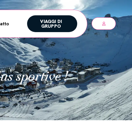
VIAGGI DI
atto
GRUPPO
us sportive !