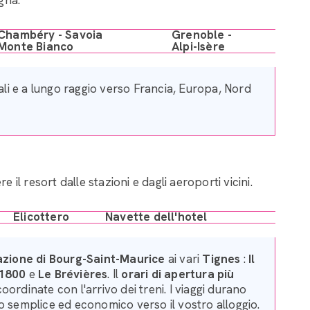
Chambéry - Savoia
Grenoble -
Monte Bianco
Alpi-Isère
li e a lungo raggio verso Francia, Europa, Nord
il resort dalle stazioni e dagli aeroporti vicini.
Elicottero
Navette dell'hotel
azione di Bourg-Saint-Maurice
ai vari
Tignes
:
Il
 1800
e
Le Brévières
. Il
orari di apertura più
oordinate con l'arrivo dei treni. I viaggi durano
o semplice ed economico verso il vostro alloggio.