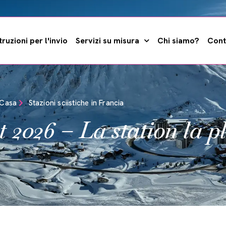
truzioni per l'invio
Servizi su misura
Chi siamo?
Cont
Casa
Stazioni sciistiche in Francia
2026 – La station la pl