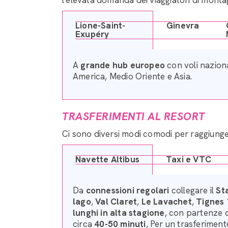
Lione-Saint-
Ginevra
Exupéry
A
grande hub europeo
con voli naziona
America, Medio Oriente e Asia.
TRASFERIMENTI AL RESORT
Ci sono diversi modi comodi per raggiungere 
Navette Altibus
Taxi e VTC
Da
connessioni regolari
collegare il
St
lago
,
Val Claret
,
Le Lavachet
,
Tignes
lunghi in alta stagione
, con partenze c
circa
40-50 minuti
, Per un trasferiment