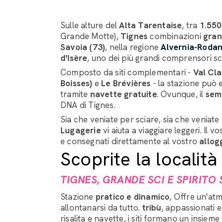
Sulle alture del
Alta Tarentaise
, tra
1.550
Grande Motte),
Tignes
combinazioni
gran
Savoia (73)
, nella regione
Alvernia-Rodan
d'Isère
, uno dei più grandi comprensori sci
Composto da siti complementari -
Val Cla
Boisses)
e
Le Brévières
- la stazione può
tramite
navette gratuite
. Ovunque, il
semp
DNA di Tignes.
Sia che veniate per sciare, sia che veniate
Lugagerie
vi aiuta a viaggiare leggeri. Il v
e consegnati direttamente al vostro
allog
Scoprite la località
TIGNES, GRANDE SCI E SPIRITO
Stazione
pratico e dinamico
, Offre un'atm
allontanarsi da tutto.
tribù
, appassionati e
risalita e navette, i siti formano un insi